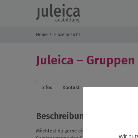
Home
Einzelansicht
Juleica – Gruppen
Infos
Kontakt
Beschreibung
Möchtest du gerne eine Gruppe leiten und weiß
Wir nut