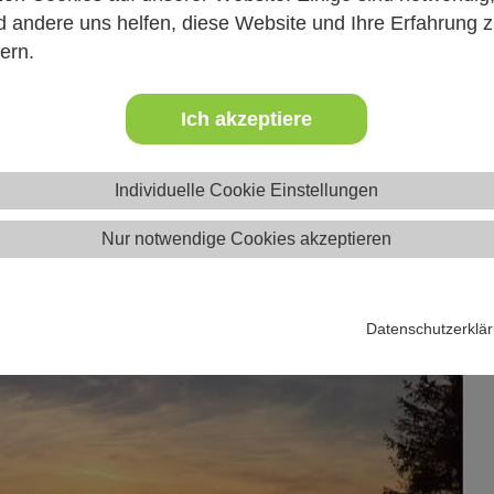
 andere uns helfen, diese Website und Ihre Erfahrung 
nen, Gesprächsregeln oder der Umgang mit Konflikten sowie di
ern.
rst du mit neuer Energie und viel Wissen in die Gruppenarbeit 
nicht zu kurz.
Ich akzeptiere
Individuelle Cookie Einstellungen
Nur notwendige Cookies akzeptieren
Datenschutzerklä