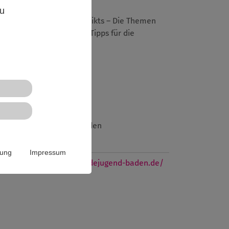
zu
e Entstehung eines Konflikts – Die Themen
hineingehen. Praktische Tipps für die
Naturfreundejugend Baden
Website
rung
Impressum
https://www.naturfreundejugend-baden.de/