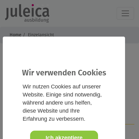
Home
Einzelansicht
Kein Bock! - Was tun
Wir verwenden Cookies
wenn Jugendliche
abblocken?
Wir nutzen Cookies auf unserer
Website. Einige sind notwendig,
während andere uns helfen,
diese Website und Ihre
Infos
Kontakt
Erfahrung zu verbessern.
Ich akzeptiere