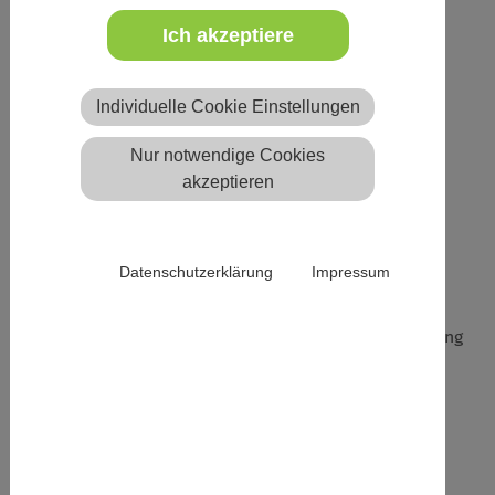
Beschreibung
Ich akzeptiere
Prävention und Intervention von und bei Sexismus &
sexualisierter Gewalt
Individuelle Cookie Einstellungen
3 Juleica-Punkte
Nur notwendige Cookies
akzeptieren
Im Rahmen der Kinder- und Jugendarbeit sind Partys,
Feste, Events und vieles mehr oft Höhepunkte der
ehrenamtlichen Arbeit. Um ein gutes Miteinander und
Datenschutzerklärung
Impressum
Wohlfühlen Aller mitzudenken beim Planen und
Durchführen, entstand dieser Onlinekurs. Damit das
Thema von mehreren getragen wird, ist eine Erarbeitung
und ein Austausch in den Vorbereitungsteams sicher
hilfreich.
Der Kurs beinhaltet: Grundlagen im Themenfeld
sexualisierte Gewalt, Betroffenengerechtigkeit als
Haltung, Präventionsmaßnahmen im