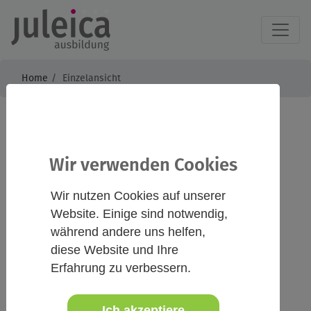
Home
Einzelansicht
Der Umgang mit
schwierigen Kindern
Wir verwenden Cookies
und Jugendlichen in
Wir nutzen Cookies auf unserer
Website. Einige sind notwendig,
der Gruppe
während andere uns helfen,
diese Website und Ihre
Erfahrung zu verbessern.
Infos
Kontakt
Ich akzeptiere