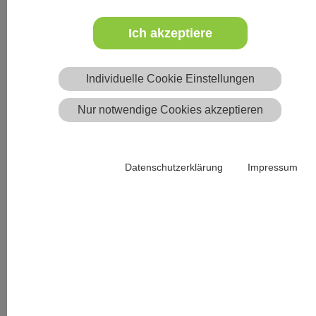
Jugendgruppen zu betreuen und zu leiten ist eine wichtige
Ich akzeptiere
Aufgabe, die eine Reihe von Kompetenzen erfordert. Bei
diesem Grundmodul wollen wir uns gemeinsam mit den
pädagogischen, rechtlichen und organisatorischen
Individuelle Cookie Einstellungen
Grundlagen beschäftigen, die auf einer Jugendfreizeit
auftreten. Zentraler Schwerpunkt ist die
Nur notwendige Cookies akzeptieren
Weiterentwicklung deiner Erfahrungen und Fähigkeiten
durch neue Impulse und praktische Übungen.
Datenschutzerklärung
Impressum
Veranstalter*in
Bund Deutscher
Pfadfinder*innen LV
BaWü
Website