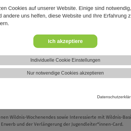
ie Spur kommen. Dies gibt Dir die Möglichkeit völlig neue Erf
zen Cookies auf unserer Website. Einige sind notwendig
 andere uns helfen, diese Website und Ihre Erfahrung 
ern.
s
nd der lautlosen Fortbewegung
Ich akzeptiere
r Natur
Individuelle Cookie Einstellungen
Nur notwendige Cookies akzeptieren
Datenschutzerklä
en-Seins.
nen Wildnis-Wochenendes sowie Interessierte mit Wildnis-Bas
 Erwerb und der Verlängerung der Jugendleiter*innen-Card.