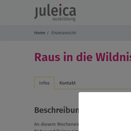
Home
Einzelansicht
Raus in die Wildni
Infos
Kontakt
Beschreibung
An diesem Wochenende dreht sich alles um da