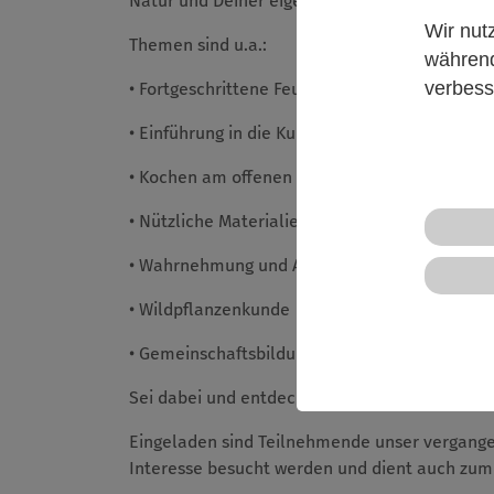
Natur und Deiner eigenen Wildnis weiter auf d
Wir nut
Themen sind u.a.:
während
verbess
• Fortgeschrittene Feuermethoden in der Praxi
• Einführung in die Kunst des Fährtenlesens u
• Kochen am offenen Feuer
• Nützliche Materialien und Hilfsmittel aus de
• Wahrnehmung und Achtsamkeit
• Wildpflanzenkunde
• Gemeinschaftsbildung, Clanleben
Sei dabei und entdecke den Zauber des Drauß
Eingeladen sind Teilnehmende unser vergange
Interesse besucht werden und dient auch zum